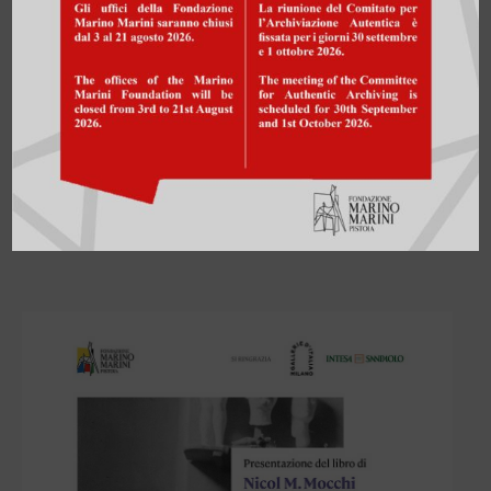
Saluti:
Giovanni Morale
, Gallerie d’Italia;
Raffaele
Ruberto
, Commissario Straordinario della Fondazione
Marino Marini di Pistoia
La presentazione alle Gallerie d’Italia è il frutto di una
collaborazione fra la Fondazione Marino Marini di
Pistoia, Gallerie d’Italia e Civita Mostre e Musei.